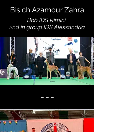
​Bis ch Azamour Zahra​
Bob IDS Rimini
2nd in group
IDS Alessandria
_ _ _