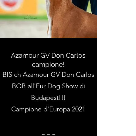
Azamour GV Don Carlos
campione!
BIS ch Azamour GV Don Carlos
BOB all'Eur Dog Show di
Budapest!!!
Campione d'Europa 2021
Br F Zampini Ahi A Klihas. Handler Denis Popov
_ _ _