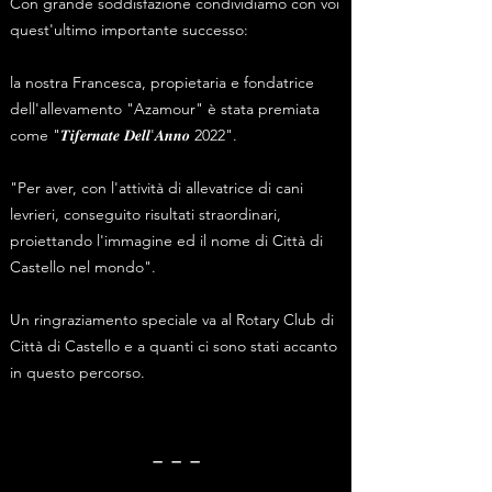
Con grande soddisfazione condividiamo con voi
quest'ultimo importante successo:
la nostra Francesca, propietaria e fondatrice
dell'allevamento "Azamour" è stata premiata
come "𝑻𝒊𝒇𝒆𝒓𝒏𝒂𝒕𝒆 𝑫𝒆𝒍𝒍'𝑨𝒏𝒏𝒐 2022".
"Per aver, con l'attività di allevatrice di cani
levrieri, conseguito risultati straordinari,
proiettando l'immagine ed il nome di Città di
Castello nel mondo".
Un ringraziamento speciale va al Rotary Club di
Città di Castello e a quanti ci sono stati accanto
in questo percorso.
_ _ _